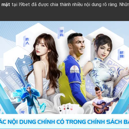
o mật
tại I9bet đã được chia thành nhiều nội dung rõ ràng. Nhữ