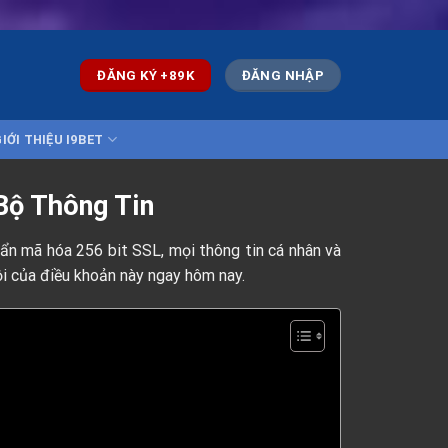
ĐĂNG KÝ +89K
ĐĂNG NHẬP
GIỚI THIỆU I9BET
Bộ Thông Tin
ẩn mã hóa 256 bit SSL, mọi thông tin cá nhân và
ội của điều khoản này ngay hôm nay.