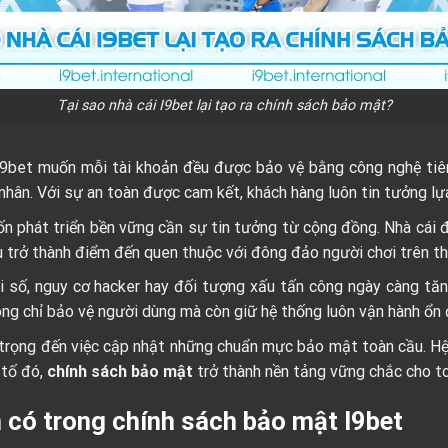
Tại sao nhà cái I9bet lại tạo ra chính sách bảo mật?
9bet muốn mỗi tài khoản đều được bảo vệ bằng công nghệ tiên 
 nhân. Với sự an toàn được cam kết, khách hàng luôn tin tưởng lự
n phát triển bền vững cần sự tin tưởng từ cộng đồng. Nhà cái đ
u trở thành điểm đến quen thuộc với đông đảo người chơi trên th
ại số, nguy cơ hacker hay đối tượng xấu tấn công ngày càng t
ng chỉ bảo vệ người dùng mà còn giữ hệ thống luôn vận hành ổn 
ú trọng đến việc cập nhật những chuẩn mực bảo mật toàn cầu. Hệ
 tố đó,
chính sách bảo mật
trở thành nền tảng vững chắc cho t
 có trong chính sách bảo mật I9bet