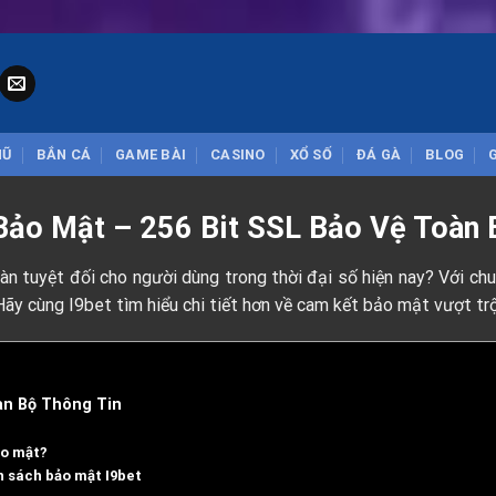
HŨ
BẮN CÁ
GAME BÀI
CASINO
XỔ SỐ
ĐÁ GÀ
BLOG
Bảo Mật – 256 Bit SSL Bảo Vệ Toàn 
 tuyệt đối cho người dùng trong thời đại số hiện nay? Với chu
Hãy cùng I9bet tìm hiểu chi tiết hơn về cam kết bảo mật vượt tr
àn Bộ Thông Tin
ảo mật?
h sách bảo mật I9bet