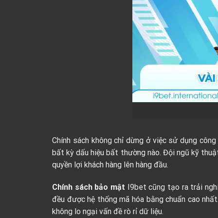
Chính sách không chỉ dừng ở việc sử dụng công n
bất kỳ dấu hiệu bất thường nào. Đội ngũ kỹ thuậ
quyền lợi khách hàng lên hàng đầu.
Chính sách bảo mật
I9bet cũng tạo ra trải ngh
đều được hệ thống mã hóa bằng chuẩn cao nhất. 
không lo ngại vấn đề rò rỉ dữ liệu.