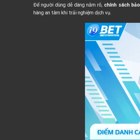
Để người dùng dễ dàng nắm rõ,
chính sách bả
hàng an tâm khi trải nghiệm dịch vụ.