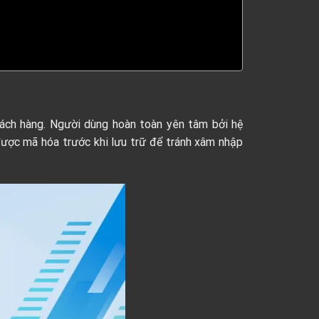
hách hàng. Người dùng hoàn toàn yên tâm bởi hệ
 được mã hóa trước khi lưu trữ để tránh xâm nhập