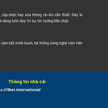
 cập nhật hay xóa thông tin khi cần thiết. Đây là
 dùng luôn duy trì sự tin tưởng bền chặt.
 cam kết minh bạch, hệ thống công nghệ tiên tiến
Thông tin nhà cái
s://i9bet.international/