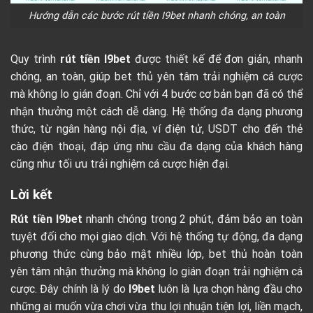
Hướng dẫn các bước rút tiền I9bet nhanh chóng, an toàn
Quy trình
rút tiền I9bet
được thiết kế để đơn giản, nhanh
chóng, an toàn, giúp bet thủ yên tâm trải nghiệm cá cược
mà không lo gián đoạn. Chỉ với 4 bước cơ bản bạn đã có thể
nhận thưởng một cách dễ dàng. Hệ thống đa dạng phương
thức, từ ngân hàng nội địa, ví điện tử, USDT cho đến thẻ
cào điện thoại, đáp ứng nhu cầu đa dạng của khách hàng
cũng như tối ưu trải nghiệm cá cược hiện đại.
Lời kết
Rút tiền I9bet
nhanh chóng trong 2 phút, đảm bảo an toàn
tuyệt đối cho mọi giao dịch. Với hệ thống tự động, đa dạng
phương thức cùng bảo mật nhiều lớp, bet thủ hoàn toàn
yên tâm nhận thưởng mà không lo gián đoạn trải nghiệm cá
cược. Đây chính là lý do
I9bet
luôn là lựa chọn hàng đầu cho
những ai muốn vừa chơi vừa thu lợi nhuận tiện lợi, liền mạch,