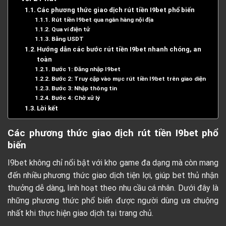
Các phương thức giao dịch rút tiền I9bet phổ biến
Rút tiền I9bet qua ngân hàng nội địa
Qua ví điện tử
Bằng USDT
Hướng dẫn các bước rút tiền I9bet nhanh chóng, an
toàn
Bước 1: Đăng nhập I9bet
Bước 2: Truy cập vào mục rút tiền I9bet trên giao diện
Bước 3: Nhập thông tin
Bước 4: Chờ xử lý
Lời kết
Các phương thức giao dịch rút tiền I9bet phổ
biến
I9bet không chỉ nổi bật với kho game đa dạng mà còn mang
đến nhiều phương thức giao dịch tiện lợi, giúp bet thủ nhận
thưởng dễ dàng, linh hoạt theo nhu cầu cá nhân. Dưới đây là
những phương thức phổ biến được người dùng ưa chuộng
nhất khi thực hiện giao dịch tại trang chủ.