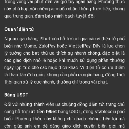
trong vòng vài phút đến vài giờ tùy ngân hàng. Phương thức
này phù hợp với những ai muốn nhận thửng trực tiếp, không
qua trung gian, đảm bảo minh bạch tuyệt đối.
Qua ví điện tử
Ngoài ngân hàng, I9bet còn hỗ trợ rút qua các ví điện tử phổ
biến như Momo, ZaloPay hoặc ViettelPay. Đây là lựa chọn
lý tưởng cho bet thủ ưa thích sự nhanh chóng, đặc biệt là
các giao dịch nhỏ lẻ hoặc khi muốn sử dụng phần thưởng
ngay lập tức cho các mục đích khác. Ví điện tử có ưu điểm
là thao tác đơn giản, không cần phải ra ngân hàng, đồng thời
thời gian xử lý cực nhanh, thường chỉ trong vài phút.
Bằng USDT
Đối với những thành viên ưa chuộng đồng điện tử, trang chủ
cũng hỗ trợ
rút tiền I9bet
bằng USDT, đồng stablecoin phổ
biến. Phương thức này không chỉ nhanh chóng, tiện lợi mà
còn giúp anh em dễ dàng giao dịch xuyên biên giới mà