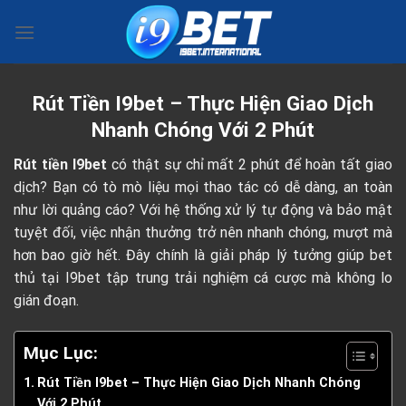
Chuyển
đến
nội
dung
Rút Tiền I9bet – Thực Hiện Giao Dịch
Nhanh Chóng Với 2 Phút
Rút tiền I9bet
có thật sự chỉ mất 2 phút để hoàn tất giao
dịch? Bạn có tò mò liệu mọi thao tác có dễ dàng, an toàn
như lời quảng cáo? Với hệ thống xử lý tự động và bảo mật
tuyệt đối, việc nhận thưởng trở nên nhanh chóng, mượt mà
hơn bao giờ hết. Đây chính là giải pháp lý tưởng giúp bet
thủ tại I9bet tập trung trải nghiệm cá cược mà không lo
gián đoạn.
Mục Lục:
Rút Tiền I9bet – Thực Hiện Giao Dịch Nhanh Chóng
Với 2 Phút