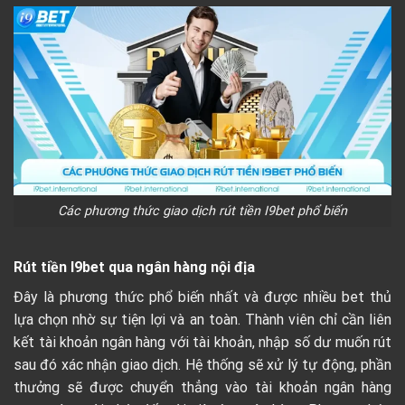
Các phương thức giao dịch rút tiền I9bet phổ biến
Rút tiền I9bet qua ngân hàng nội địa
Đây là phương thức phổ biến nhất và được nhiều bet thủ
lựa chọn nhờ sự tiện lợi và an toàn. Thành viên chỉ cần liên
kết tài khoản ngân hàng với tài khoản, nhập số dư muốn rút
sau đó xác nhận giao dịch. Hệ thống sẽ xử lý tự động, phần
thưởng sẽ được chuyển thẳng vào tài khoản ngân hàng