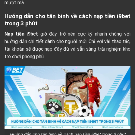
mượt mà.
Hướng dẫn cho tân binh về cách nạp tiền i9bet
trong 3 phút
Nạp tiền i9bet
giờ đây trở nên cực kỳ nhanh chóng với
hướng dẫn chi tiết dành cho người mới. Chỉ với vài thao tác,
tài khoản sẽ được nạp đầy đủ và sẵn sàng trải nghiệm kho
trò chơi phong phú.
Hướng dẫn cho tân binh về cách nạp tiền i9bet trong 3 phút