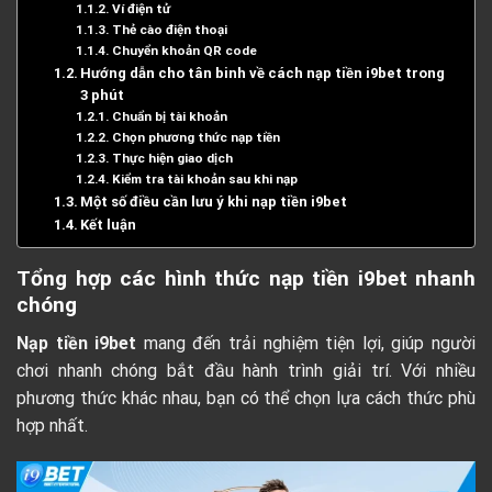
Ví điện tử
Thẻ cào điện thoại
Chuyển khoản QR code
Hướng dẫn cho tân binh về cách nạp tiền i9bet trong
3 phút
Chuẩn bị tài khoản
Chọn phương thức nạp tiền
Thực hiện giao dịch
Kiểm tra tài khoản sau khi nạp
Một số điều cần lưu ý khi nạp tiền i9bet
Kết luận
Tổng hợp các hình thức nạp tiền i9bet nhanh
chóng
Nạp tiền i9bet
mang đến trải nghiệm tiện lợi, giúp người
chơi nhanh chóng bắt đầu hành trình giải trí. Với nhiều
phương thức khác nhau, bạn có thể chọn lựa cách thức phù
hợp nhất.