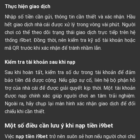
Thực hiện giao dịch
Nhập số tiền cần gửi, thông tin cần thiết và xác nhận. Hầu
hết giao dịch nhà cái được xử lý trong vòng vài phút. Người
chơi có thể theo dõi trạng thái giao dịch trực tiếp trên hệ
thống i9bet. Đồng thời, nên kiểm tra kỹ số tài khoản hoặc
mã QR trước khi xác nhận để tránh nhầm lẫn.
Kiểm tra tài khoản sau khi nạp
Sau khi hoàn tất, kiểm tra số dư trong tài khoản để đảm
bảo tiền đã được cộng. Nếu gặp sự cố, liên hệ bộ phận hỗ
trợ của nhà cái để được giải quyết kịp thời. Một tài khoản
được nạp chính xác giúp người chơi an tâm trải nghiệm.
Ngoài ra, hãy chụp lại màn hình xác nhận giao dịch để đối
chiếu khi cần thiết.
Một số điều cần lưu ý khi nạp tiền i9bet
Việc
nạp tiền i9bet
trở nên suôn sẻ hơn nếu người chơi chú