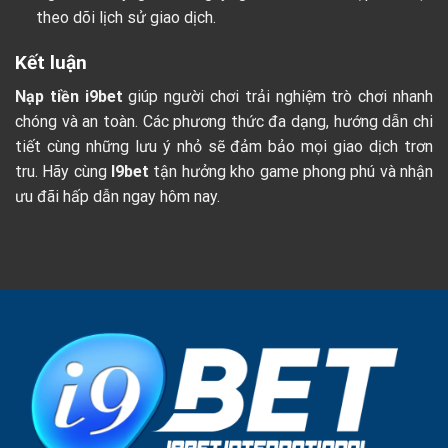
theo dõi lịch sử giao dịch.
Kết luận
Nạp tiền i9bet
giúp người chơi trải nghiệm trò chơi nhanh
chóng và an toàn. Các phương thức đa dạng, hướng dẫn chi
tiết cùng những lưu ý nhỏ sẽ đảm bảo mọi giao dịch trơn
tru. Hãy cùng
I9bet
tận hưởng kho game phong phú và nhận
ưu đãi hấp dẫn ngay hôm nay.