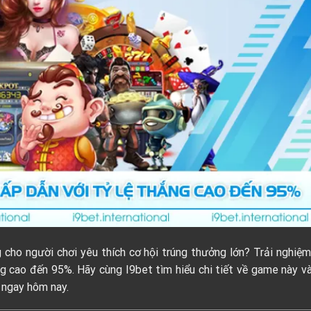
g cho người chơi yêu thích cơ hội trúng thưởng lớn? Trải nghiệ
ng cao đến 95%. Hãy cùng I9bet tìm hiểu chi tiết về game này v
 ngay hôm nay.