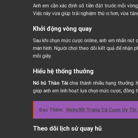
Anh em cần xác định số tiền đặt trước mỗi vòng 
Việc này vừa giúp trải nghiệm thú vị hơn, vừa tăn
Khởi động vòng quay
Sau khi chọn mức cược online, anh em nhấn nút q
màn hình. Người chơi theo dõi kết quả để nhận p
mỗi giây.
Hiểu hệ thống thưởng
Nổ hũ Thần Tài
chia thành nhiều hạng thưởng: hũ
giúp anh em linh hoạt lựa chọn mức cược, đồng th
Đọc Thêm:
Nohu90| Trang Cá Cược Uy Tín
Theo dõi lịch sử quay hũ