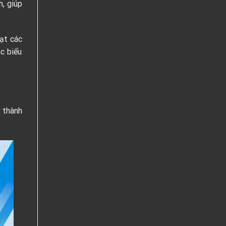
h, giúp
ạt các
c biểu
ở thành