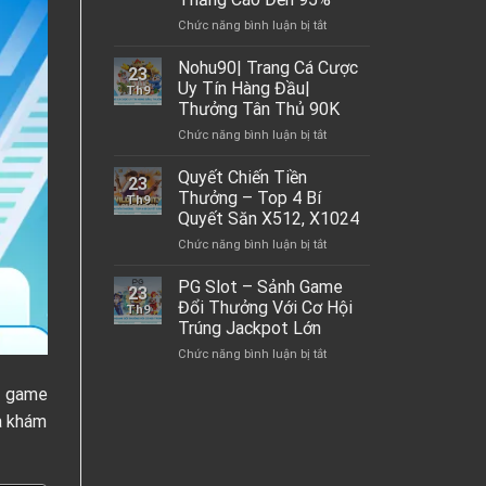
Xỉu
ở
Chức năng bình luận bị tắt
–
Nổ
Bí
Hũ
Quyết
Nohu90| Trang Cá Cược
23
Thần
Tăng
Uy Tín Hàng Đầu|
Th9
Tài
Tỷ
Thưởng Tân Thủ 90K
–
Lệ
ở
Chức năng bình luận bị tắt
Game
Thắng
Nohu90|
Hấp
Lên
Trang
Dẫn
75%
Quyết Chiến Tiền
23
Cá
Với
Thưởng – Top 4 Bí
Th9
Cược
Tỷ
Quyết Săn X512, X1024
Uy
Lệ
ở
Chức năng bình luận bị tắt
Tín
Thắng
Quyết
Hàng
Cao
Chiến
Đầu|
Đến
PG Slot – Sảnh Game
23
Tiền
Thưởng
95%
Đổi Thưởng Với Cơ Hội
Th9
Thưởng
Tân
Trúng Jackpot Lớn
–
Thủ
ở
Chức năng bình luận bị tắt
Top
90K
PG
4
Slot
m game
Bí
–
Quyết
à khám
Sảnh
Săn
Game
X512,
Đổi
X1024
Thưởng