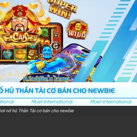
chơi nổ hũ Thần Tài cơ bản cho newbie