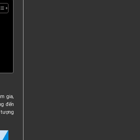
Với
Cơ
Hội
Trúng
Jackpot
Lớn
am gia,
ng đến
u tượng