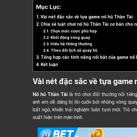
Mục Lục:
Vài nét đặc sắc về tựa game nổ hũ Thần Tài
Chia sẻ luật chơi nổ hũ Thần Tài cơ bản cho 
Chọn mức cược phù hợp
Khởi động vòng quay
Hiểu hệ thống thưởng
Theo dõi lịch sử quay hũ
Tổng hợp các tính năng nổi bật của game nổ 
Kết luận
Vài nét đặc sắc về tựa game 
Nổ hũ Thần Tài
là trò chơi đổi thưởng nổi tiến
anh em dễ dàng bị lôi cuốn bởi những vòng qua
bất ngờ, khiến trải nghiệm luôn tươi mới. Trò c
xuất hiện trên màn hình.