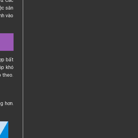
ựu. Các
ệc săn
nh vào
hợp bất
ộp khó
p theo.
g hơn.