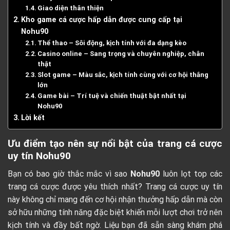
Giao diện thân thiện
Kho game cá cược hấp dẫn được cung cấp tại
Nohu90
Thể thao – Sôi động, kịch tính với đa dạng kèo
Casino online – Sang trọng và chuyên nghiệp, chân
thật
Slot game – Màu sắc, kịch tính cùng với cơ hội thắng
lớn
Game bài – Trí tuệ và chiến thuật bật nhất tại
Nohu90
Lời kết
Ưu điểm tạo nên sự nổi bật của trang cá cược
uy tín Nohu90
Bạn có bao giờ thắc mắc vì sao
Nohu90
luôn lọt top các
trang cá cược được yêu thích nhất? Trang cá cược uy tín
này không chỉ mang đến cơ hội nhận thưởng hấp dẫn mà còn
sở hữu những tính năng đặc biệt khiến mỗi lượt chơi trở nên
kịch tính và đầy bất ngờ. Liệu bạn đã sẵn sàng khám phá