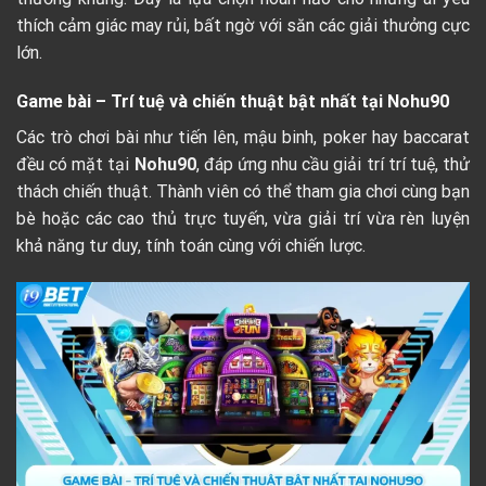
thích cảm giác may rủi, bất ngờ với săn các giải thưởng cực
lớn.
Game bài – Trí tuệ và chiến thuật bật nhất tại Nohu90
Các trò chơi bài như tiến lên, mậu binh, poker hay baccarat
đều có mặt tại
Nohu90
, đáp ứng nhu cầu giải trí trí tuệ, thử
thách chiến thuật. Thành viên có thể tham gia chơi cùng bạn
bè hoặc các cao thủ trực tuyến, vừa giải trí vừa rèn luyện
khả năng tư duy, tính toán cùng với chiến lược.