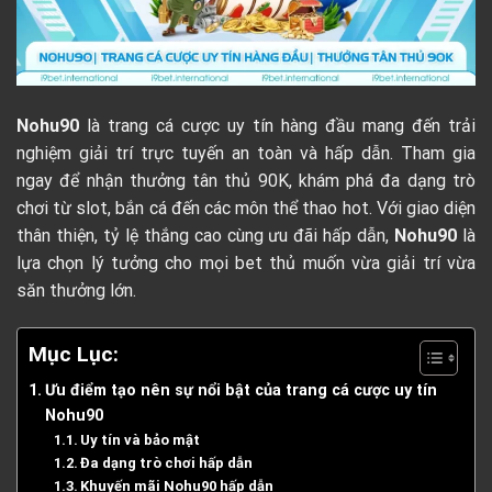
Nohu90
là trang cá cược uy tín hàng đầu mang đến trải
nghiệm giải trí trực tuyến an toàn và hấp dẫn. Tham gia
ngay để nhận thưởng tân thủ 90K, khám phá đa dạng trò
chơi từ slot, bắn cá đến các môn thể thao hot. Với giao diện
thân thiện, tỷ lệ thắng cao cùng ưu đãi hấp dẫn,
Nohu90
là
lựa chọn lý tưởng cho mọi bet thủ muốn vừa giải trí vừa
săn thưởng lớn.
Mục Lục:
Ưu điểm tạo nên sự nổi bật của trang cá cược uy tín
Nohu90
Uy tín và bảo mật
Đa dạng trò chơi hấp dẫn
Khuyến mãi Nohu90 hấp dẫn