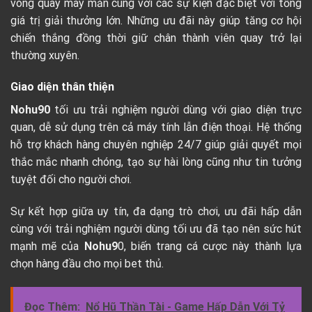
vòng quay may mắn cùng với các sự kiện đặc biệt với tổng
giá trị giải thưởng lớn. Những ưu đãi này giúp tăng cơ hội
chiến thắng đồng thời giữ chân thành viên quay trở lại
thường xuyên.
Giao diện thân thiện
Nohu90
tối ưu trải nghiệm người dùng với giao diện trực
quan, dễ sử dụng trên cả máy tính lẫn điện thoại. Hệ thống
hỗ trợ khách hàng chuyên nghiệp 24/7 giúp giải quyết mọi
thắc mắc nhanh chóng, tạo sự hài lòng cũng như tin tưởng
tuyệt đối cho người chơi.
Sự kết hợp giữa uy tín, đa dạng trò chơi, ưu đãi hấp dẫn
cùng với trải nghiệm người dùng tối ưu đã tạo nên sức hút
mạnh mẽ của
Nohu9
0, biến trang cá cược này thành lựa
chọn hàng đầu cho mọi bet thủ.
Đọc Thêm:
Nổ Hũ Thần Tài - Game Hấp Dẫn Với Tỷ