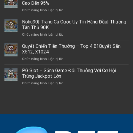
Cầu
Cao Đến 95%
Th9
Tài
ở
Chức năng bình luận bị tắt
Xỉu
Nổ
–
Hũ
Nohu90| Trang Cá Cược Uy Tín Hàng Đầu| Thưởng
Bí
23
Thần
Quyết
Tân Thủ 90K
Th9
Tài
Tăng
ở
Chức năng bình luận bị tắt
–
Tỷ
Nohu90|
Game
Lệ
Trang
Quyết Chiến Tiền Thưởng – Top 4 Bí Quyết Săn
Hấp
Thắng
23
Cá
Dẫn
X512, X1024
Lên
Th9
Cược
Với
75%
ở
Chức năng bình luận bị tắt
Uy
Tỷ
Quyết
Tín
Lệ
Chiến
PG Slot – Sảnh Game Đổi Thưởng Với Cơ Hội
Hàng
Thắng
23
Tiền
Đầu|
Trúng Jackpot Lớn
Cao
Th9
Thưởng
Thưởng
Đến
ở
Chức năng bình luận bị tắt
–
Tân
95%
PG
Top
Thủ
Slot
4
90K
–
Bí
Sảnh
Quyết
Game
Săn
Đổi
X512,
Thưởng
X1024
Với
Cơ