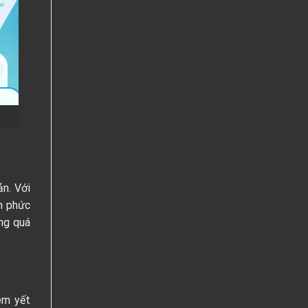
n. Với
án phức
ong quá
êm yết