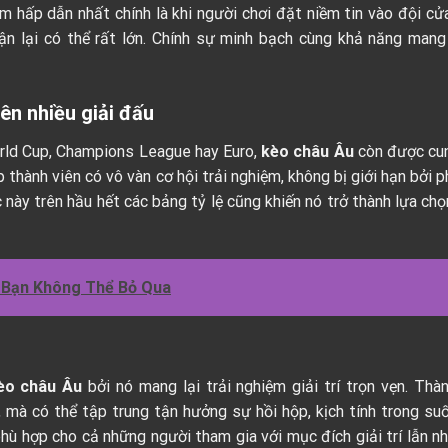
m hấp dẫn nhất chính là khi người chơi đặt niềm tin vào đội cử
n lại có thể rất lớn. Chính sự minh bạch cùng khả năng mang l
ên nhiều giải đấu
orld Cup, Champions League hay Euro,
kèo châu Âu
còn được cu
úp thành viên có vô vàn cơ hội trải nghiệm, không bị giới hạn bởi 
 này trên hầu hết các bảng tỷ lệ cũng khiến nó trở thành lựa ch
 Bạn Không Thể Bỏ Qua
èo châu Âu
bởi nó mang lại trải nghiệm giải trí trọn vẹn. Thà
 mà có thể tập trung tận hưởng sự hồi hộp, kịch tính trong su
phù hợp cho cả những người tham gia với mục đích giải trí lẫn n