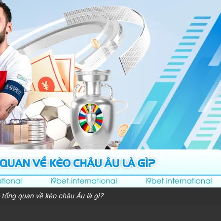
 tổng quan về kèo châu Âu là gì?