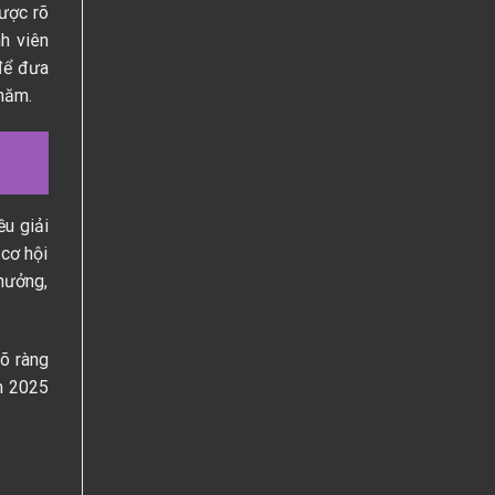
cược rõ
h viên
 để đưa
 năm.
u giải
 cơ hội
thưởng,
rõ ràng
m 2025