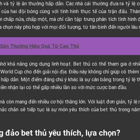
 và tỷ lệ ăn thưởng hấp dẫn. Các nhà cái thường đưa ra tỷ lệ 
của hai đội bóng cùng với tình hình thực tế của trận đấu. Thàn
 chấp nửa, chấp một, mà chỉ cần tập trung phân tích tình hình
ựa chọn này phù hợp với mọi đối tượng, từ tân binh đến người lâu
 Săn Thưởng Hiệu Quả Từ Cao Thủ
hờ khả năng ứng dụng linh hoạt. Bet thủ có thể tham gia ở nhiề
 World Cup cho đến giải nội địa. Điều này không chỉ giúp có thêm
hấp dẫn. Một điểm đáng chú ý khác là sự cân bằng trong tỷ lệ 
iền nhận lại có thể gấp nhiều lần so với mức cược ban đầu.
mà còn mang đến nhiều cơ hội thắng lớn. Với luật đơn giản, tỷ lệ 
chắc chắn sẽ tiếp tục là sự món yêu thích của bet thủ trong nă
 đảo bet thủ yêu thích, lựa chọn?