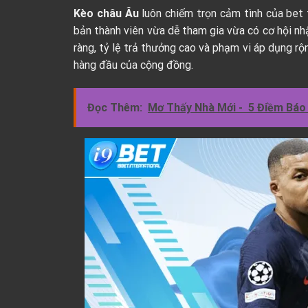
Kèo châu Âu
luôn chiếm trọn cảm tình của bet 
bản thành viên vừa dễ tham gia vừa có cơ hội nh
ràng, tỷ lệ trả thưởng cao và phạm vi áp dụng rộn
hàng đầu của cộng đồng.
Đọc Thêm:
Mơ Thấy Nhà Mới - 5 Điềm Báo