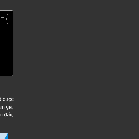
Với
Cơ
Hội
Trúng
Jackpot
Lớn
cá cược
am gia,
ận đấu,