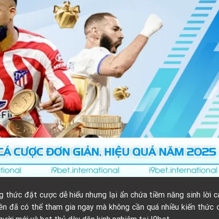
hức đặt cược dễ hiểu nhưng lại ẩn chứa tiềm năng sinh lời ca
iên đã có thể tham gia ngay mà không cần quá nhiều kiến thức 